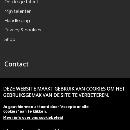
Ontdek je talent
Mijn talenten
Handleiding
Privacy & cookies
Shop
Contact
LannooCampus
DEZE WEBSITE MAAKT GEBRUIK VAN COOKIES OM HET
Vaartkom 41
GEBRUIKSGEMAK VAN DE SITE TE VERBETEREN.
B-3000 Leuven
Je gaat hiermee akkoord door "Accepteer alle
T. 32 (0)16 30 01 10
cookies" aan te klikken.
info@lannoocampus.be
E.
Meer info over ons cookiebeleid