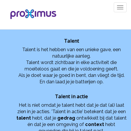
Overslaan en naar de inhoud gaan
Tog
nav
Talent
Talent is het hebben van een unieke gave, een
natuurlijke aanleg.
Talent wordt zichtbaar in elke activiteit die
moeiteloos gaat en die je voldoening geeft.
Als je doet waar je goed in bent, dan vliegt de tijd.
En dan laad je je batterijen op.
Talent in actie
Het is niet omdat je talent hebt dat je dat (al) laat
zien in je acties. 'Talent in actie' betekent dat je een
talent
hebt, dat je
gedrag
ontwikkelt bij dat talent
én dat je een omgeving of
context
hebt
gevonden die bij je talent past.